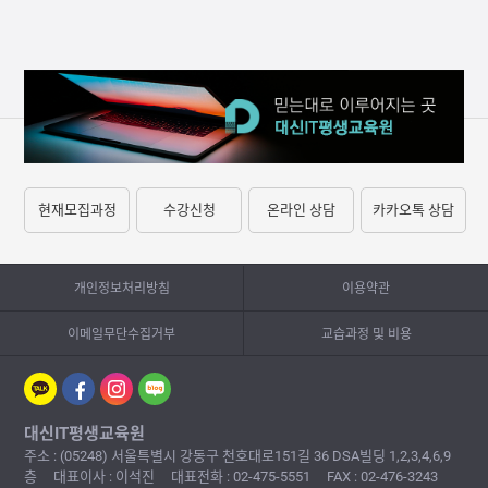
현재모집과정
수강신청
온라인 상담
카카오톡 상담
개인정보처리방침
이용약관
이메일무단수집거부
교습과정 및 비용
대신IT평생교육원
주소 : (05248) 서울특별시 강동구 천호대로151길 36 DSA빌딩 1,2,3,4,6,9
층
대표이사 : 이석진
대표전화 : 02-475-5551
FAX : 02-476-3243