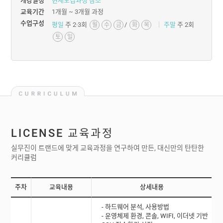
개강일정
현재모집과정 참조
교육기간
1개월 ~ 3개월 과정
수업구성
평일
주 2·3회
/
주말
주 2회
월
수
금
화
목
토
일
LICENSE
교육과정
실무진이 트랜드에 맞게 교육과정을 연구하여 만든, 대신만의 탄탄한
커리큘럼
주차
교육내용
상세내용
- 하드웨어 분석, 사용방법
- 운영체제 환경, 콘솔, WIFI, 이더넷 기반