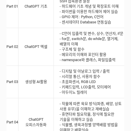
SSH 접속환경 설정
Part 01
ChatGPT 기초
- 하드웨어 기초 개념 및 확장포트 이해
- 파이썬을 이용한 하드웨어 제어 실습
- GPIO 제어 : Python, C언어
- 센서데이터 Database 연동실습
- C언어 입출력 및 변수, 상수, 연산자, if문
- for문, switch문, do while문, 열거체,
배열의 이해
Part 02
ChatGPT 엑셀
- 구조체 및 함수
- 메모리의 이해와 포인터 활용
- namespace와 클래스, 파일입출력
- 디지털 및 아날로그 입력 / 출력
- 시리얼 통신, 사용자 함수
Part 03
생성형 AI활용
- 초음파센서, RGB LED
- 키패드입력, LCD출력, 모터제어
- 아두이노 릴레이
- 작물에 따른 육묘 방식(파종, 배양, 상토
사용 유무)을 이해하고 재배실습
- 휴면타파 필요작물, 정식에 필요한
ChatGPT
기술을 이해하고 실습
Part 04
오피스자동화
- 식물별, 생육과정별 양액배합 방법을
이해하고 배합실습