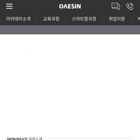
아카데미소개
교육과정
스마트팜과정
취업지원
고객상담센터
LICENSE
자격증
ChatGPT
생성현 AI 인 Chat GPT 의 기초부터 음악, 이미
지, 동영상 및 사무용 활용까지 교육받는과정
수강료조회
온라인상담
INTRODUCE
과정소개