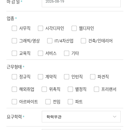
마 감 일
*
업종
*
사무직
시각디자인
웹디자인
그래픽/영상
IT/4차산업
건축/인테리어
교육직
서비스
기타
근무형태
*
정규직
계약직
인턴직
파견직
해외취업
위촉직
별정직
프리랜서
아르바이트
전임
파트
요구학력
*