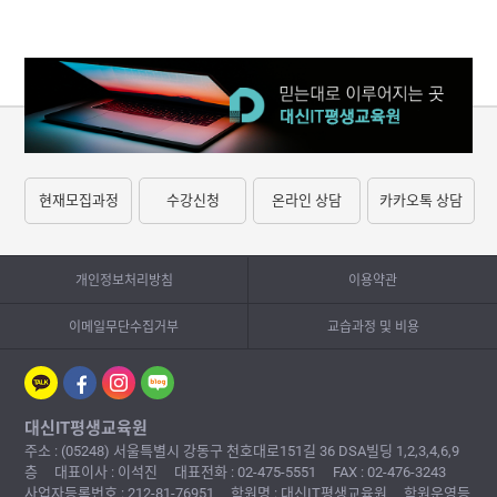
현재모집과정
수강신청
온라인 상담
카카오톡 상담
개인정보처리방침
이용약관
이메일무단수집거부
교습과정 및 비용
대신IT평생교육원
주소 : (05248) 서울특별시 강동구 천호대로151길 36 DSA빌딩 1,2,3,4,6,9
층
대표이사 : 이석진
대표전화 : 02-475-5551
FAX : 02-476-3243
사업자등록번호 : 212-81-76951
학원명 : 대신IT평생교육원
학원운영등